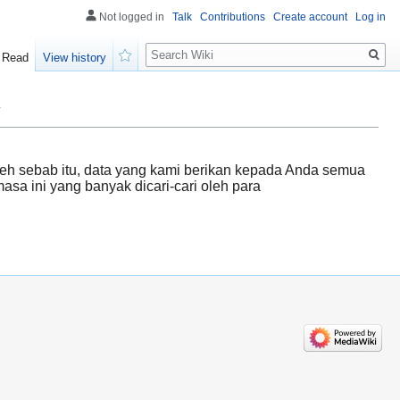
Not logged in
Talk
Contributions
Create account
Log in
Search
Read
View history
Watch
y
Oleh sebab itu, data yang kami berikan kepada Anda semua
sa ini yang banyak dicari-cari oleh para